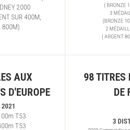
( BRONZE 1
YDNEY 2000
3 MÉDAI
ENT SUR 400M, 
(BRONZE 10
 800M)
2 MÉDAILL
( ARGENT 8
ES AUX 
98 TITRES
S D'EUROPE
DE 
 2021
- 100m T53
3 DIS
- 400m T53