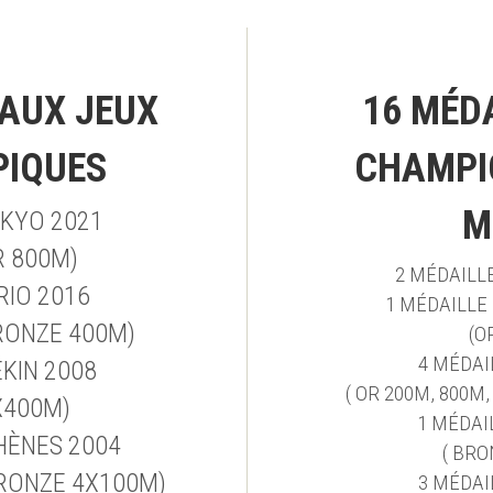
AUX JEUX 
16 MÉDA
PIQUES
CHAMPI
M
OKYO 2021
R 800M)
2 MÉDAILLE
RIO 2016
1 MÉDAILLE
RONZE 400M)
(O
4 MÉDAI
ÉKIN 2008
( OR 200M, 800M
X400M)
1 MÉDAI
HÈNES 2004
( BRO
BRONZE 4X100M)
3 MÉDAI